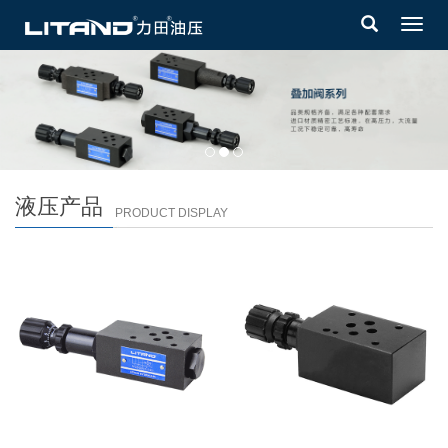
Toggl
navig
液压产品
PRODUCT DISPLAY